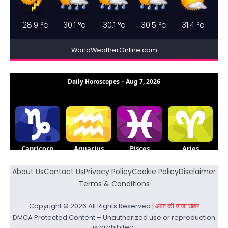
28.9
°c
30.1
°c
30.1
°c
30.5
°c
31.4
°c
WorldWeatherOnline.com
About Us
Contact Us
Privacy Policy
Cookie Policy
Disclaimer
Terms & Conditions
Copyright © 2026 All Rights Reserved |
आज की ताजा खबर
DMCA Protected Content – Unauthorized use or reproduction
is prohibited.