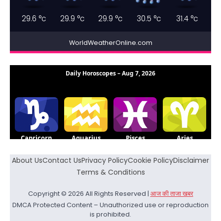
29.6
°c
29.9
°c
29.9
°c
30.5
°c
31.4
°c
WorldWeatherOnline.com
About Us
Contact Us
Privacy Policy
Cookie Policy
Disclaimer
Terms & Conditions
Copyright © 2026 All Rights Reserved |
आज की ताजा खबर
DMCA Protected Content – Unauthorized use or reproduction
is prohibited.