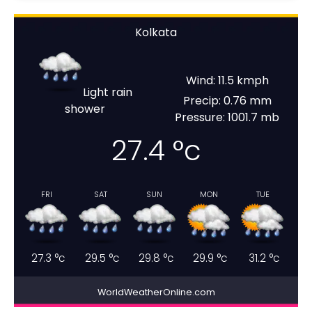
Kolkata
Wind: 11.5 kmph
Light rain
Precip: 0.76 mm
shower
Pressure: 1001.7 mb
27.4
°c
FRI
SAT
SUN
MON
TUE
27.3
°c
29.5
°c
29.8
°c
29.9
°c
31.2
°c
WorldWeatherOnline.com