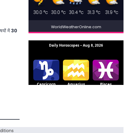
30.0
°c
30.0
°c
30.4
°c
31.3
°c
31.9
°c
WorldWeatherOnline.com
यों में
30
itions