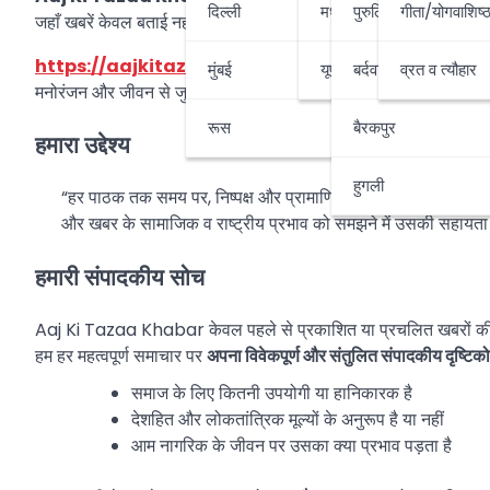
दिल्ली
मध्यप्रदेश-छत्तीसगढ़
पुरुलिया
गीता/योगवाशिष्
जहाँ खबरें केवल बताई नहीं जातीं, बल्कि
समझाई और परखी
जाती हैं।
https://aajkitazaakhabar.com
एक स्वतंत्र हिंदी समाचार ए
मुंबई
यूपी-उत्तराखण्ड
बर्दवान
व्रत व त्यौहार
मनोरंजन और जीवन से जुड़े विषयों पर
तथ्यात्मक रिपोर्टिंग के साथ संपादकीय
रूस
बैरकपुर
हमारा उद्देश्य
हुगली
“हर पाठक तक समय पर, निष्पक्ष और प्रामाणिक जानकारी पहुँचाना —
और खबर के सामाजिक व राष्ट्रीय प्रभाव को समझने में उसकी सहायत
हमारी संपादकीय सोच
Aaj Ki Tazaa Khabar केवल पहले से प्रकाशित या प्रचलित खबरों 
हम हर महत्वपूर्ण समाचार पर
अपना विवेकपूर्ण और संतुलित संपादकीय दृष्टिक
समाज के लिए कितनी उपयोगी या हानिकारक है
देशहित और लोकतांत्रिक मूल्यों के अनुरूप है या नहीं
आम नागरिक के जीवन पर उसका क्या प्रभाव पड़ता है