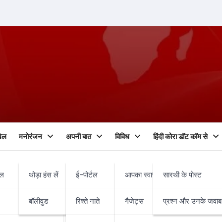
ेल
मनोरंजन
अपनी बात
विविध
हिंदी कोरा डॉट कॉम से
फल
थोड़ा हंस लें
ई-पोर्टल
आपका स्वास्थ्य व चिकित्सा
सारथी के पोस्ट
बॉलीवुड
रिश्ते नाते
गैजेट्स
प्रश्न और उनके जवाब