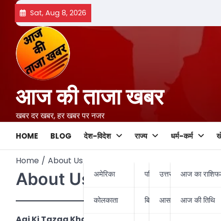
Skip
Sat, Aug 8, 2026
to
content
आज की ताजा खबर
खबर दर खबर, हर खबर पर नजर
HOME
BLOG
देश-विदेश
राज्य
धर्म-कर्म
ख
Home
About Us
अमेरिका
पश्चिम बंगाल
उत्तर बंगाल
आज का राशि
About Us
कोलकाता
बिहार-झारखण्ड
आसनसोल
आज की तिथि
Aaj Ki Tazaa Khabar
में आपका स्वागत है —