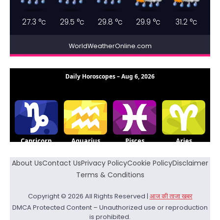
27.3
°c
29.5
°c
29.8
°c
29.9
°c
31.2
°c
WorldWeatherOnline.com
About Us
Contact Us
Privacy Policy
Cookie Policy
Disclaimer
Terms & Conditions
Copyright © 2026 All Rights Reserved |
आज की ताजा खबर
DMCA Protected Content – Unauthorized use or reproduction
is prohibited.