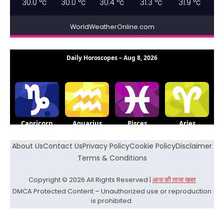
30.0
°c
30.0
°c
30.4
°c
31.3
°c
31.9
°c
WorldWeatherOnline.com
About Us
Contact Us
Privacy Policy
Cookie Policy
Disclaimer
Terms & Conditions
Copyright © 2026 All Rights Reserved |
आज की ताजा खबर
DMCA Protected Content – Unauthorized use or reproduction
is prohibited.