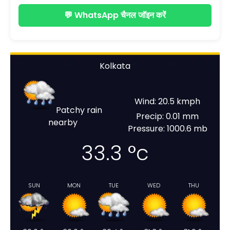
💬 WhatsApp चैनल जॉइन करें
Kolkata
Wind: 20.5 kmph
Patchy rain
Precip: 0.01 mm
nearby
Pressure: 1000.6 mb
33.3
°c
SUN
MON
TUE
WED
THU