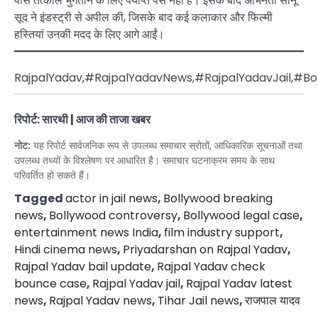
पास तत्काल भुगतान के लिए पर्याप्त पैसे नहीं हैं। इसके बाद अभिनेता सोनू
सूद ने इंडस्ट्री से अपील की, जिसके बाद कई कलाकार और फिल्मी
हस्तियां उनकी मदद के लिए आगे आईं।
RajpalYadav,#RajpalYadavNews,#RajpalYadavJail,#B
रिपोर्ट: सारथी | आज की ताजा खबर
नोट:
यह रिपोर्ट सार्वजनिक रूप से उपलब्ध समाचार स्रोतों, आधिकारिक सूचनाओं तथा
उपलब्ध तथ्यों के विश्लेषण पर आधारित है। समाचार घटनाक्रम समय के साथ
परिवर्तित हो सकते हैं।
Tagged
actor in jail news
,
Bollywood breaking
news
,
Bollywood controversy
,
Bollywood legal case
,
entertainment news India
,
film industry support
,
Hindi cinema news
,
Priyadarshan on Rajpal Yadav
,
Rajpal Yadav bail update
,
Rajpal Yadav check
bounce case
,
Rajpal Yadav jail
,
Rajpal Yadav latest
news
,
Rajpal Yadav news
,
Tihar Jail news
,
राजपाल यादव