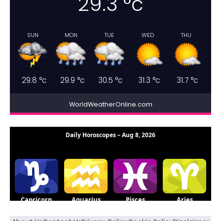
29.3
°c
SUN
MON
TUE
WED
THU
29.8
°c
29.9
°c
30.5
°c
31.3
°c
31.7
°c
WorldWeatherOnline.com