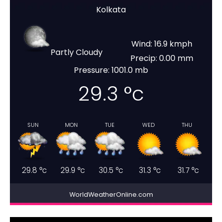
Kolkata
Wind: 16.9 kmph
Partly Cloudy
Precip: 0.00 mm
Pressure: 1001.0 mb
29.3
°c
SUN
MON
TUE
WED
THU
29.8
°c
29.9
°c
30.5
°c
31.3
°c
31.7
°c
WorldWeatherOnline.com