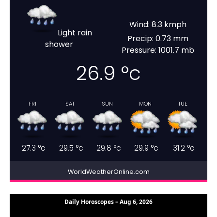
Wind: 8.3 kmph
Light rain
Precip: 0.73 mm
shower
Pressure: 1001.7 mb
26.9
°c
FRI
SAT
SUN
MON
TUE
27.3
°c
29.5
°c
29.8
°c
29.9
°c
31.2
°c
WorldWeatherOnline.com