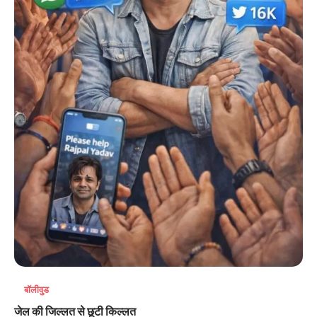
बॉलीवुड
जेल की जिल्लत से छूटी किल्लत