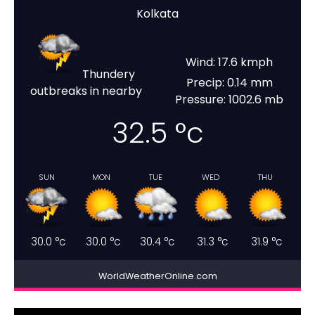
Kolkata
Wind: 17.6 kmph
Thundery
Precip: 0.14 mm
outbreaks in nearby
Pressure: 1002.6 mb
32.5
°c
SUN
MON
TUE
WED
THU
30.0
°c
30.0
°c
30.4
°c
31.3
°c
31.9
°c
WorldWeatherOnline.com