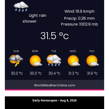
Wind: 16.9 kmph
Light rain
Precip: 0.26 mm
shower
Pressure: 1002.9 mb
31.5
°c
SUN
MON
TUE
WED
THU
30.0
°c
30.0
°c
30.4
°c
31.3
°c
31.9
°c
WorldWeatherOnline.com