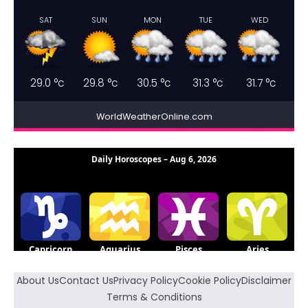
SAT
SUN
MON
TUE
WED
29.0
°c
29.8
°c
30.5
°c
31.3
°c
31.7
°c
WorldWeatherOnline.com
About Us
Contact Us
Privacy Policy
Cookie Policy
Disclaimer
Terms & Conditions