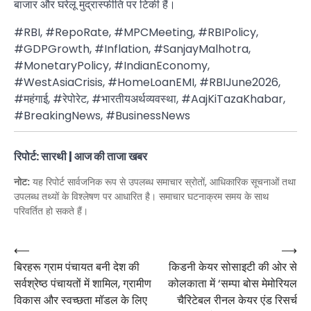
बाजार और घरेलू मुद्रास्फीति पर टिकी हैं।
#RBI, #RepoRate, #MPCMeeting, #RBIPolicy,
#GDPGrowth, #Inflation, #SanjayMalhotra,
#MonetaryPolicy, #IndianEconomy,
#WestAsiaCrisis, #HomeLoanEMI, #RBIJune2026,
#महंगाई, #रेपोरेट, #भारतीयअर्थव्यवस्था, #AajKiTazaKhabar,
#BreakingNews, #BusinessNews
रिपोर्ट: सारथी | आज की ताजा खबर
नोट:
यह रिपोर्ट सार्वजनिक रूप से उपलब्ध समाचार स्रोतों, आधिकारिक सूचनाओं तथा
उपलब्ध तथ्यों के विश्लेषण पर आधारित है। समाचार घटनाक्रम समय के साथ
परिवर्तित हो सकते हैं।
Post
⟵
⟶
बिरहरू ग्राम पंचायत बनी देश की
किडनी केयर सोसाइटी की ओर से
navigation
सर्वश्रेष्ठ पंचायतों में शामिल, ग्रामीण
कोलकाता में ‘सम्पा बोस मेमोरियल
विकास और स्वच्छता मॉडल के लिए
चैरिटेबल रीनल केयर एंड रिसर्च