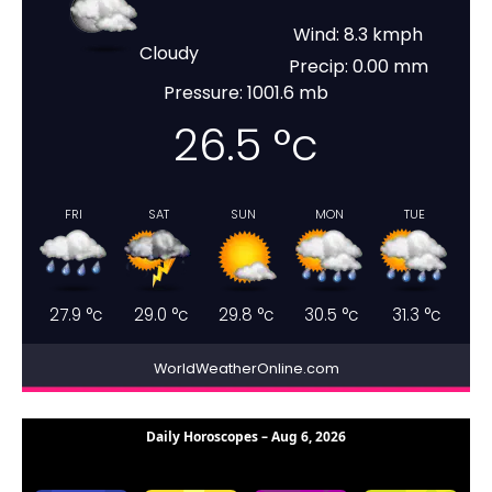
Wind: 8.3 kmph
Cloudy
Precip: 0.00 mm
Pressure: 1001.6 mb
26.5
°c
FRI
SAT
SUN
MON
TUE
27.9
°c
29.0
°c
29.8
°c
30.5
°c
31.3
°c
WorldWeatherOnline.com