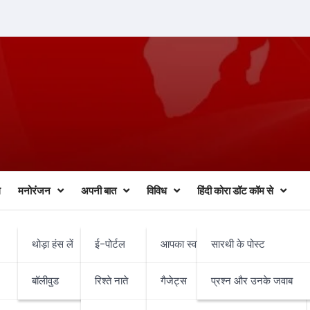
ल
मनोरंजन
अपनी बात
विविध
हिंदी कोरा डॉट कॉम से
थोड़ा हंस लें
ई-पोर्टल
आपका स्वास्थ्य व चिकित्सा
सारथी के पोस्ट
पर सर्दी के कपड़े वितरण
बॉलीवुड
रिश्ते नाते
गैजेट्स
प्रश्न और उनके जवाब