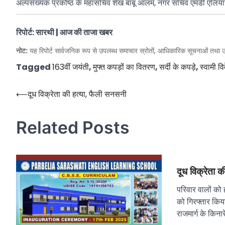
अल्पसंख्यक प्रकोष्ठ के महासचिव शेख बाबू आलम, नगर सचिव एमडी एलिय
रिपोर्ट: सारथी | आज की ताजा खबर
नोट:
यह रिपोर्ट सार्वजनिक रूप से उपलब्ध समाचार स्रोतों, आधिकारिक सूचनाओं तथा उ
Tagged
163वींं जयंती
,
मुफ्त कपड़ों का वितरण
,
सर्दी के कपड़े
,
स्वामी व
Post
⟵
दूध विक्रेता की हत्या, फैली सनसनी
navigation
Related Posts
दूध विक्रेता 
परिवार वालों को 
को गिरफ्तार किया 
राजमार्ग के किनार