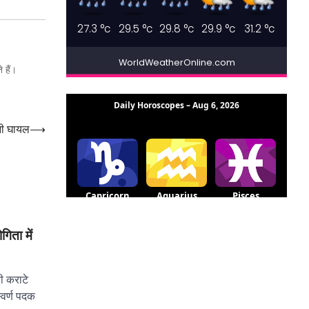
27.3
°c
29.5
°c
29.8
°c
29.9
°c
31.2
°c
WorldWeatherOnline.com
 हैं।
्नी घायल
⟶
गिता में
ी कराटे
्वर्ण पदक