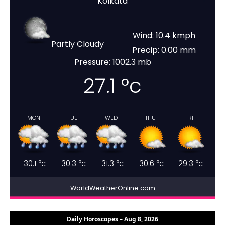
Kolkata
Wind: 10.4 kmph
Partly Cloudy
Precip: 0.00 mm
Pressure: 1002.3 mb
27.1
°c
MON
TUE
WED
THU
FRI
30.1
°c
30.3
°c
31.3
°c
30.6
°c
29.3
°c
WorldWeatherOnline.com