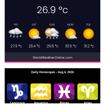
26.9
°c
FRI
SAT
SUN
MON
TUE
27.9
°c
29.4
°c
29.8
°c
30.5
°c
31.2
°c
WorldWeatherOnline.com