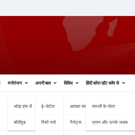
ल
मनोरंजन
अपनी बात
विविध
हिंदी कोरा डॉट कॉम से
थोड़ा हंस लें
ई-पोर्टल
आपका स्वास्थ्य व चिकित्सा
सारथी के पोस्ट
े? कब से है, घटस्थापना मुहूर्त कब है
बॉलीवुड
रिश्ते नाते
गैजेट्स
प्रश्न और उनके जवाब