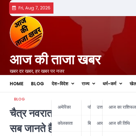
Skip
Fri, Aug 7, 2026
to
content
आज की ताजा खबर
खबर दर खबर, हर खबर पर नजर
HOME
BLOG
देश-विदेश
राज्य
धर्म-कर्म
खे
BLOG
अमेरिका
पश्चिम बंगाल
उत्तर बंगाल
आज का राशिफल
चैत्र नवरात्र की तैयारी कर ली आपन
कोलकाता
बिहार-झारखण्ड
आसनसोल
आज की तिथि
सब जानते हैं…