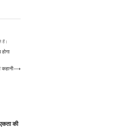
 हैं।
 होगा
की कहानी
⟶
ं एकता की