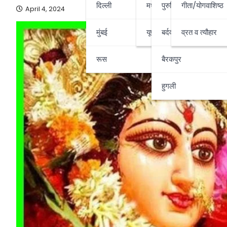
दिल्ली
मध्यप्रदेश-छत्तीसगढ़
पुरुलिया
गीता/योगवाशिष्ठ
April 4, 2024
मुंबई
यूपी-उत्तराखण्ड
बर्दवान
व्रत व त्यौहार
रूस
बैरकपुर
हुगली