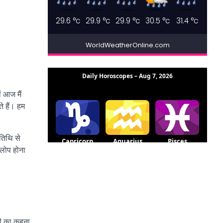
29.6
°c
29.9
°c
29.9
°c
30.5
°c
31.4
°c
WorldWeatherOnline.com
ं आज मैं
े हैं। हम
 तिथि से
 लोप होना
जी का कहना