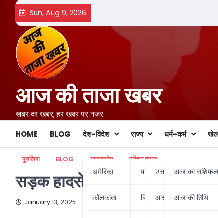
Skip
Sun, Aug 9, 2026
to
content
आज की ताजा खबर
खबर दर खबर, हर खबर पर नजर
HOME
BLOG
देश-विदेश
राज्य
धर्म-कर्म
खे
पुरुलिया
BLOG
आसनसोल
पश्चिम बंगाल
अमेरिका
पश्चिम बंगाल
उत्तर बंगाल
आज का राशिफल
सड़क हादसे में पति की मौत,पत्नी 
कोलकाता
बिहार-झारखण्ड
आसनसोल
आज की तिथि
January 13, 2025