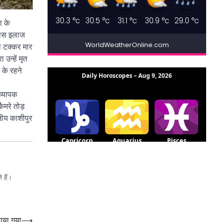
30.3
°c
30.5
°c
31.1
°c
30.9
°c
29.0
°c
ा के
 पास इलाज
WorldWeatherOnline.com
ो टक्कर मार
उन्हें मृत
 के रहने
व्यापक
ैमरे तोड़
ीय काशीपुर
 हैं।
नाया गया
⟶