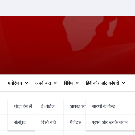
ल
मनोरंजन
अपनी बात
विविध
हिंदी कोरा डॉट कॉम से
थोड़ा हंस लें
ई-पोर्टल
आपका स्वास्थ्य व चिकित्सा
सारथी के पोस्ट
घायल
बॉलीवुड
रिश्ते नाते
गैजेट्स
प्रश्न और उनके जवाब