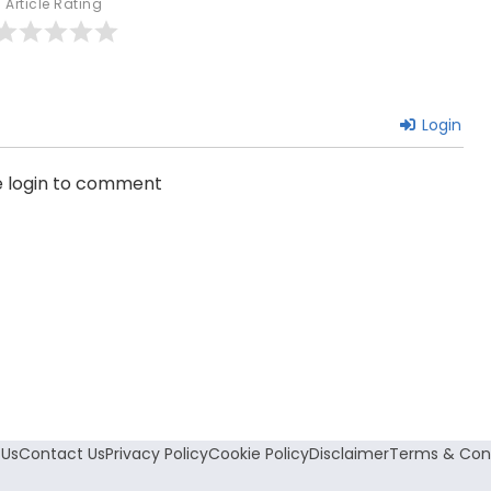
Article Rating
Login
e login to comment
 Us
Contact Us
Privacy Policy
Cookie Policy
Disclaimer
Terms & Cond