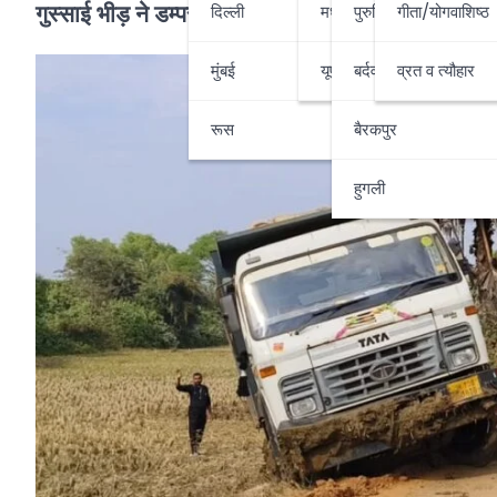
गुस्साई भीड़ ने डम्पर को आग के हवाले किया
दिल्ली
मध्यप्रदेश-छत्तीसगढ़
पुरुलिया
गीता/योगवाशिष्ठ
मुंबई
यूपी-उत्तराखण्ड
बर्दवान
व्रत व त्यौहार
रूस
बैरकपुर
हुगली