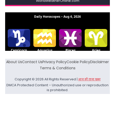
WorldWeatherOnline.com
About Us
Contact Us
Privacy Policy
Cookie Policy
Disclaimer
Terms & Conditions
Copyright © 2026 All Rights Reserved |
आज की ताजा खबर
DMCA Protected Content – Unauthorized use or reproduction
is prohibited.