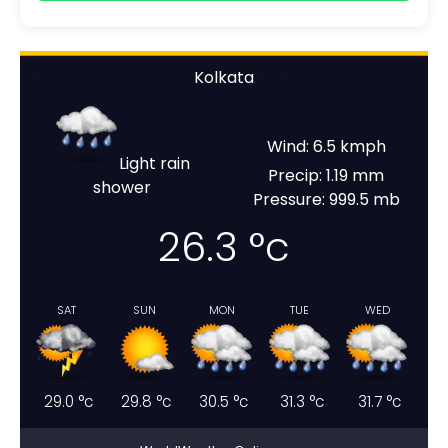
Kolkata
Wind: 6.5 kmph
Light rain
Precip: 1.19 mm
shower
Pressure: 999.5 mb
26.3
°c
SAT
SUN
MON
TUE
WED
29.0
°c
29.8
°c
30.5
°c
31.3
°c
31.7
°c