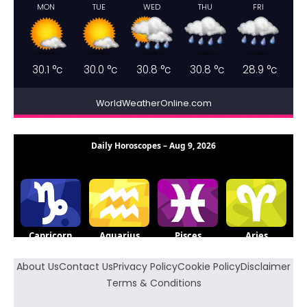
MON
TUE
WED
THU
FRI
30.1
°c
30.0
°c
30.8
°c
30.8
°c
28.9
°c
WorldWeatherOnline.com
About Us
Contact Us
Privacy Policy
Cookie Policy
Disclaimer
Terms & Conditions