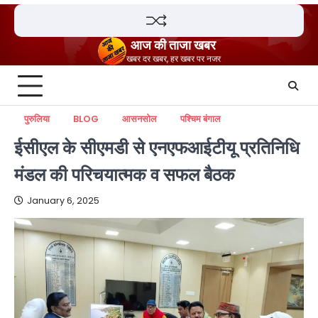
Skip
to
content
आज की ताजा खबर
खबर दर खबर, हर खबर पर नजर
पुरुलिया
BLOG
आसनसोल
पश्चिम बंगाल
ईसीएल के सीएमडी से एनएफआईटीयू प्रतिनिधि
मंडल की परिचयात्मक व सफल बैठक
January 6, 2025