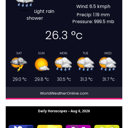
Wind: 6.5 kmph
Light rain
Precip: 1.19 mm
shower
Pressure: 999.5 mb
26.3
°c
SAT
SUN
MON
TUE
WED
29.0
°c
29.8
°c
30.5
°c
31.3
°c
31.7
°c
WorldWeatherOnline.com