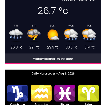
26.7
°c
FRI
SAT
SUN
MON
TUE
28.0
°c
29.1
°c
29.9
°c
30.6
°c
31.4
°c
WorldWeatherOnline.com