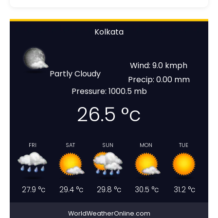
Kolkata
Wind: 9.0 kmph
Partly Cloudy
Precip: 0.00 mm
Pressure: 1000.5 mb
26.5
°c
FRI
SAT
SUN
MON
TUE
27.9
°c
29.4
°c
29.8
°c
30.5
°c
31.2
°c
WorldWeatherOnline.com