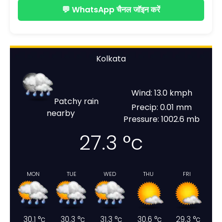
💬 WhatsApp चैनल जॉइन करें
Kolkata
Wind: 13.0 kmph
Patchy rain
Precip: 0.01 mm
nearby
Pressure: 1002.6 mb
27.3
°c
MON
TUE
WED
THU
FRI
30.1
°c
30.3
°c
31.3
°c
30.6
°c
29.3
°c