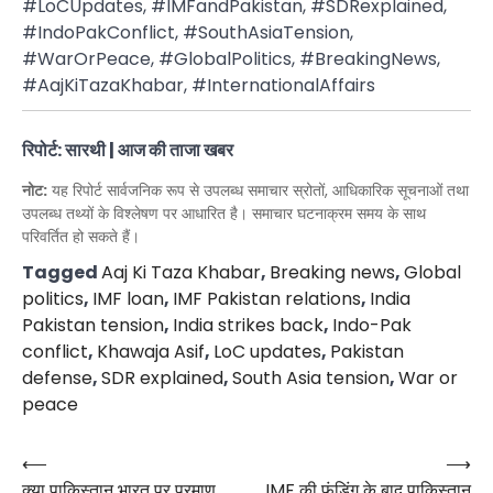
#LoCUpdates, #IMFandPakistan, #SDRexplained,
#IndoPakConflict, #SouthAsiaTension,
#WarOrPeace, #GlobalPolitics, #BreakingNews,
#AajKiTazaKhabar, #InternationalAffairs
रिपोर्ट: सारथी | आज की ताजा खबर
नोट:
यह रिपोर्ट सार्वजनिक रूप से उपलब्ध समाचार स्रोतों, आधिकारिक सूचनाओं तथा
उपलब्ध तथ्यों के विश्लेषण पर आधारित है। समाचार घटनाक्रम समय के साथ
परिवर्तित हो सकते हैं।
Tagged
Aaj Ki Taza Khabar
,
Breaking news
,
Global
politics
,
IMF loan
,
IMF Pakistan relations
,
India
Pakistan tension
,
India strikes back
,
Indo-Pak
conflict
,
Khawaja Asif
,
LoC updates
,
Pakistan
defense
,
SDR explained
,
South Asia tension
,
War or
peace
Post
⟵
⟶
क्या पाकिस्तान भारत पर परमाणु
IMF की फंडिंग के बाद पाकिस्तान