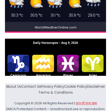
30.3
°c
30.5
°c
31.1
°c
30.9
°c
29.0
°c
WorldWeatherOnline.com
About Us
Contact Us
Privacy Policy
Cookie Policy
Disclaimer
Terms & Conditions
Copyright © 2026 All Rights Reserved |
आज की ताजा खबर
DMCA Protected Content – Unauthorized use or reproduction